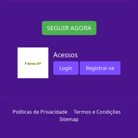
SEGUIR AGORA
Acessos
Login
Registrar-se
Políticas de Privacidade
Termos e Condições
Sitemap