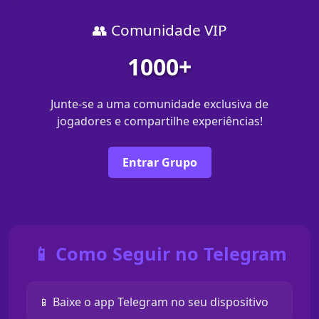
👥 Comunidade VIP
1000+
Junte-se a uma comunidade exclusiva de
jogadores e compartilhe experiências!
Entrar Grupo
📱 Como Seguir no Telegram
📱 Baixe o app Telegram no seu dispositivo