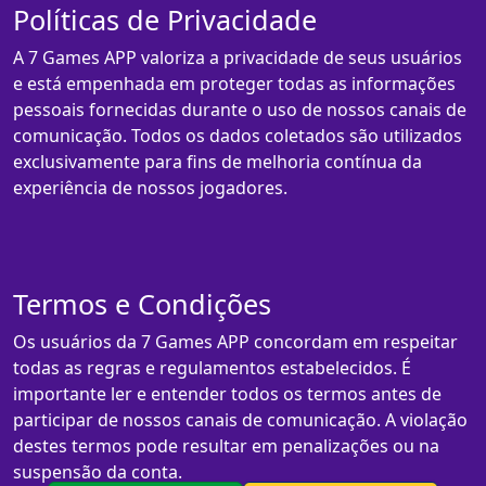
Políticas de Privacidade
A 7 Games APP valoriza a privacidade de seus usuários
e está empenhada em proteger todas as informações
pessoais fornecidas durante o uso de nossos canais de
comunicação. Todos os dados coletados são utilizados
exclusivamente para fins de melhoria contínua da
experiência de nossos jogadores.
Termos e Condições
Os usuários da 7 Games APP concordam em respeitar
todas as regras e regulamentos estabelecidos. É
importante ler e entender todos os termos antes de
participar de nossos canais de comunicação. A violação
destes termos pode resultar em penalizações ou na
suspensão da conta.