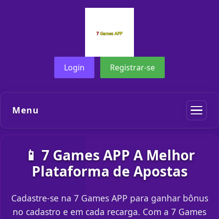
Login
Registrar-se
Menu
📱 7 Games APP A Melhor
Plataforma de Apostas
Cadastre-se na 7 Games APP para ganhar bônus
no cadastro e em cada recarga. Com a 7 Games