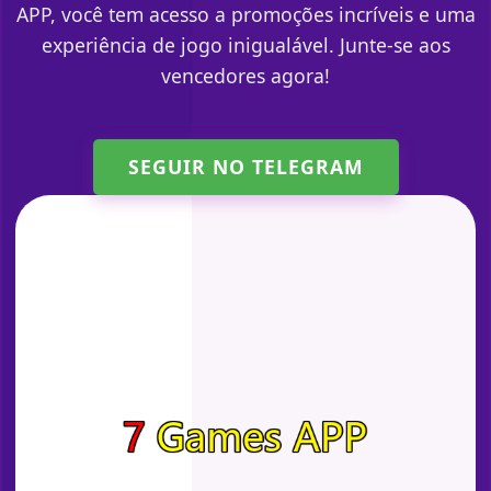
APP, você tem acesso a promoções incríveis e uma
experiência de jogo inigualável. Junte-se aos
vencedores agora!
SEGUIR NO TELEGRAM