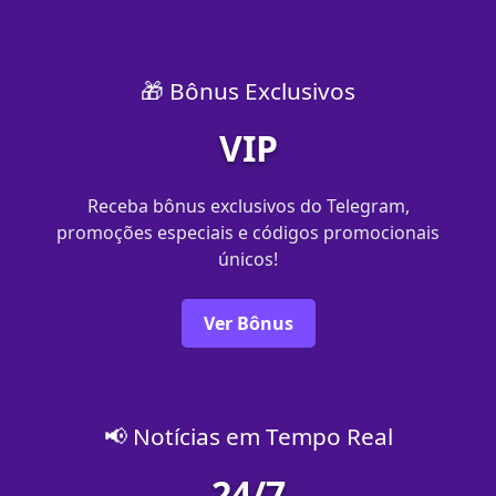
🎁 Bônus Exclusivos
VIP
Receba bônus exclusivos do Telegram,
promoções especiais e códigos promocionais
únicos!
Ver Bônus
📢 Notícias em Tempo Real
24/7