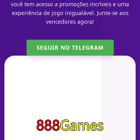
você tem acesso a promoções incríveis e uma
experiência de jogo inigualável. Junte-se aos
vencedores agora!
SEGUIR NO TELEGRAM