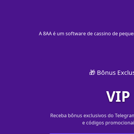
A 8AA é um software de cassino de pequeno
🎁 Bônus Exclu
VIP
Receba bônus exclusivos do Telegra
e códigos promocionai