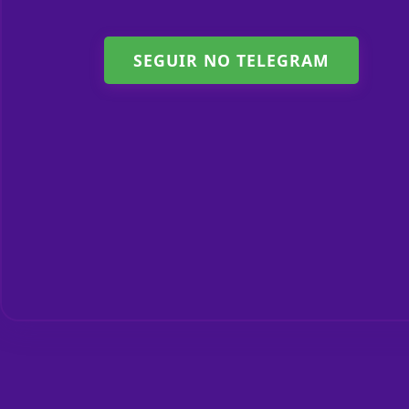
SEGUIR NO TELEGRAM