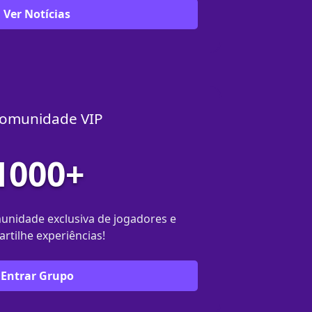
Ver Notícias
Comunidade VIP
1000+
unidade exclusiva de jogadores e
rtilhe experiências!
Entrar Grupo