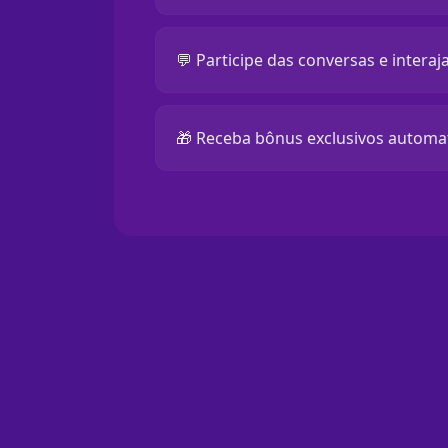
💬 Participe das conversas e interaj
🎁 Receba bônus exclusivos autom