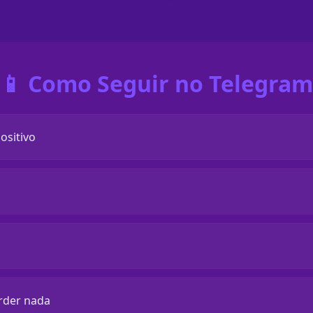
📱 Como Seguir no Telegram
ositivo
erder nada