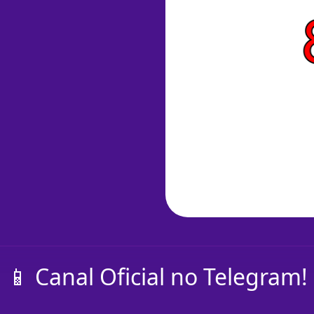
📱 Canal Oficial no Telegram!