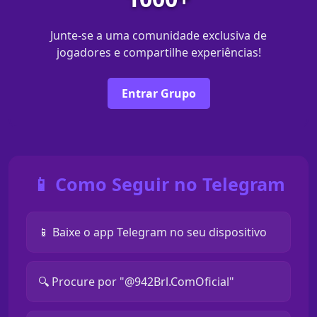
Junte-se a uma comunidade exclusiva de
jogadores e compartilhe experiências!
Entrar Grupo
📱 Como Seguir no Telegram
📱 Baixe o app Telegram no seu dispositivo
🔍 Procure por "@942Brl.ComOficial"