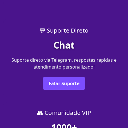
💬 Suporte Direto
Chat
Suporte direto via Telegram, respostas rápidas e
atendimento personalizado!
Falar Suporte
👥 Comunidade VIP
1000+