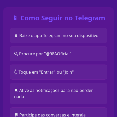
📱 Como Seguir no Telegram
📱 Baixe o app Telegram no seu dispositivo
🔍 Procure por "@98AOficial"
👆 Toque em "Entrar" ou "Join"
🔔 Ative as notificações para não perder
nada
💬 Participe das conversas e interaja